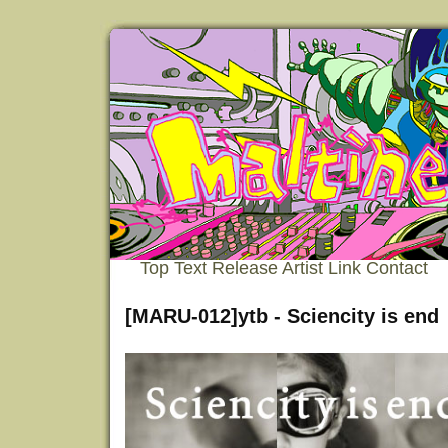
Top
Text
Release
Artist
Link
Contact
[MARU-012]ytb - Sciencity is end